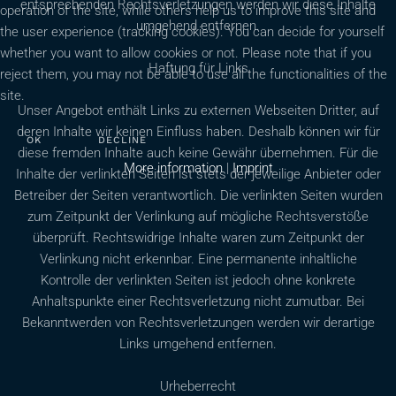
entsprechenden Rechtsverletzungen werden wir diese Inhalte
operation of the site, while others help us to improve this site and
umgehend entfernen.
the user experience (tracking cookies). You can decide for yourself
whether you want to allow cookies or not. Please note that if you
Haftung für Links
reject them, you may not be able to use all the functionalities of the
site.
Unser Angebot enthält Links zu externen Webseiten Dritter, auf
deren Inhalte wir keinen Einfluss haben. Deshalb können wir für
OK
DECLINE
diese fremden Inhalte auch keine Gewähr übernehmen. Für die
More information
|
Imprint
Inhalte der verlinkten Seiten ist stets der jeweilige Anbieter oder
Betreiber der Seiten verantwortlich. Die verlinkten Seiten wurden
zum Zeitpunkt der Verlinkung auf mögliche Rechtsverstöße
überprüft. Rechtswidrige Inhalte waren zum Zeitpunkt der
Verlinkung nicht erkennbar. Eine permanente inhaltliche
Kontrolle der verlinkten Seiten ist jedoch ohne konkrete
Anhaltspunkte einer Rechtsverletzung nicht zumutbar. Bei
Bekanntwerden von Rechtsverletzungen werden wir derartige
Links umgehend entfernen.
Urheberrecht